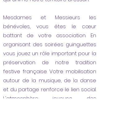
Mesdames et Messieurs les
bénévoles, vous êtes le cœur
battant de votre association. En
organisant des soirées guinguettes
vous jouez un rôle important pour la
préservation de notre tradition
festive française. Votre mobilisation
autour de la musique, de la danse
et du partage renforce le lien social.
L'atmosphère joyeuse des
guinguettes nous replonge dans
l'histoire et nous rappelle également
que la vie associative est un moteur
essentiel pour notre commune.